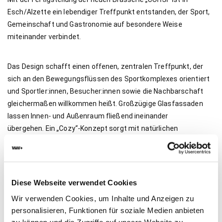
Esch/Alzette ein lebendiger Treffpunkt entstanden, der Sport,
Gemeinschaft und Gastronomie auf besondere Weise
miteinander verbindet.
Das Design schafft einen offenen, zentralen Treffpunkt, der
sich an den Bewegungsflüssen des Sportkomplexes orientiert
und Sportler:innen, Besucher:innen sowie die Nachbarschaft
gleichermaßen willkommen heißt. Großzügige Glasfassaden
lassen Innen- und Außenraum fließend ineinander
übergehen. Ein „Cozy“-Konzept sorgt mit natürlichen
Materialien, insbesondere Holz, für eine warme und einladende
Atmosphäre, ergänzt durch eine raffinierte Farbpalette aus
Bordeaux- und sanften Rosétönen. Flexible Zonen, darunter
Sitzgruppen und ein Barbereich, ermöglichen vielfältige
Diese Webseite verwendet Cookies
Nutzungsmöglichkeiten.
Wir verwenden Cookies, um Inhalte und Anzeigen zu
personalisieren, Funktionen für soziale Medien anbieten
Ab diesem Sommer wird die Brasserie um eine Außenterrasse