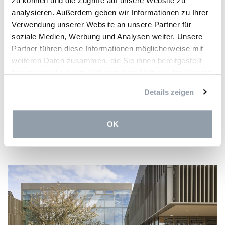
zu können und die Zugriffe auf unsere Website zu
mit einer Spielfläche erweitert, die das Quartier zusätzlich
analysieren. Außerdem geben wir Informationen zu Ihrer
beleben wird.
Verwendung unserer Website an unsere Partner für
soziale Medien, Werbung und Analysen weiter. Unsere
Partner führen diese Informationen möglicherweise mit
Gastronomie Konzept: SL concept studio
weiteren Daten zusammen, die Sie ihnen bereitgestellt
Fotos: ©Henri Colette (1,2), Linda Blatzek
haben oder die sie im Rahmen Ihrer Nutzung der Dienste
gesammelt haben.
Details zeigen
Teilen über
OK
Facebook
LinkedIn
Twitter