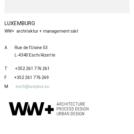
LUXEMBURG
WW+ architektur + management sàrl
A
Rue de l'Usine 53
L-4340 Esch/Alzette
T
+352 261 776 261
F
+352 261 776 269
M
esch@wwplus.eu