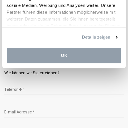
Postleitzahl *
soziale Medien, Werbung und Analysen weiter. Unsere
Partner führen diese Informationen möglicherweise mit
weiteren Daten zusammen, die Sie ihnen bereitgestellt
Stadt *
haben oder die sie im Rahmen Ihrer Nutzung der Dienste
gesammelt haben.
Details zeigen
Land *
OK
Wie können wir Sie erreichen?
Telefon-Nr.
E-mail Adresse *