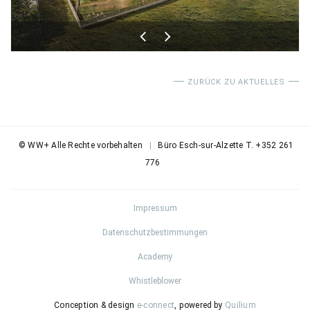
ZURÜCK ZU AKTUELLES
© WW+ Alle Rechte vorbehalten
|
Büro Esch-sur-Alzette T. +352 261
776
Impressum
Datenschutzbestimmungen
Academy
Whistleblower
Conception & design
e-connect
, powered by
Quilium