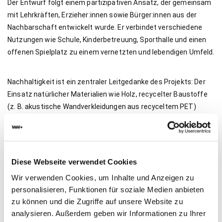
Der Entwurf folgt einem partizipativen Ansatz, der gemeinsam
mit Lehrkräften, Erzieher:innen sowie Bürger:innen aus der
Nachbarschaft entwickelt wurde. Er verbindet verschiedene
Nutzungen wie Schule, Kinderbetreuung, Sporthalle und einen
offenen Spielplatz zu einem vernetzten und lebendigen Umfeld.
Nachhaltigkeit ist ein zentraler Leitgedanke des Projekts: Der
Einsatz natürlicher Materialien wie Holz, recycelter Baustoffe
(z. B. akustische Wandverkleidungen aus recyceltem PET)
sowie ein Gründach zur Wasserrückhaltung und
Klimaregulierung tragen zu einem ressourceneffizienten
Gebäude bei. Ergänzt wird dies durch die Erhaltung bestehender
Bäume, und der Einbingung eines intelligenten
Diese Webseite verwendet Cookies
Regenwassermanagements. Das Projekt strebt eine DGNB-
Wir verwenden Cookies, um Inhalte und Anzeigen zu
Gold-Zertifizierung an.
personalisieren, Funktionen für soziale Medien anbieten
zu können und die Zugriffe auf unsere Website zu
Momentan sind die Abrissarbeiten des ehemaligen Gebäudes
analysieren. Außerdem geben wir Informationen zu Ihrer